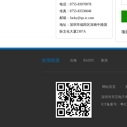
电话：0755-83970978
传真：0755-83530048
邮箱：Jacky@qx-ic.com
地址：深圳市福田区深南中路国
际文化大厦2307A
项
友情链接
出格
BAIDU
新浪
网站首页
·
深圳市齐芯电子
ICP备案号：
粤IC